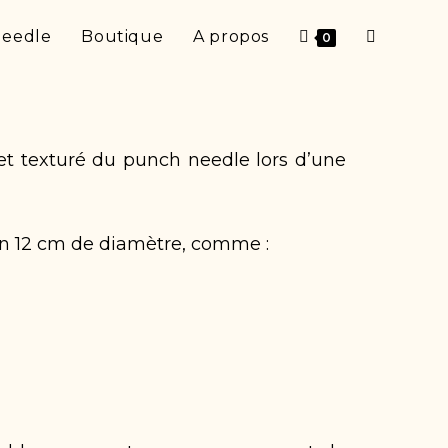
Needle
Boutique
A propos
0
é et texturé du punch needle lors d’une
iron 12 cm de diamètre, comme :