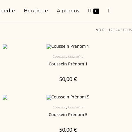
Needle
Boutique
A propos
0
VOIR :
12
24
TOUS
Coussein
,
Cousseins
Coussein Prénom 1
50,00
€
Coussein
,
Cousseins
Coussein Prénom 5
50,00
€