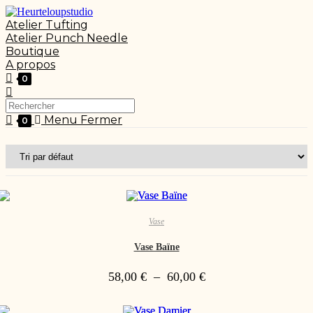
Atelier Tufting
Atelier Punch Needle
Boutique
A propos
0
Menu
Fermer
0
Vase
Vase Baïne
58,00
€
–
60,00
€