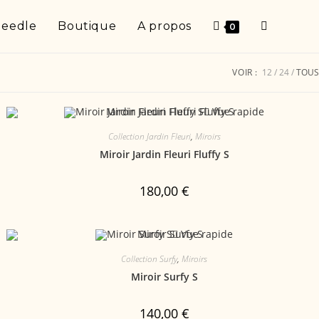
Needle
Boutique
A propos
0
VOIR :
12
24
TOUS
Vue rapide
Collection Jardin Fleuri
,
Miroirs
Miroir Jardin Fleuri Fluffy S
180,00
€
Vue rapide
Collection Surfy
,
Miroirs
Miroir Surfy S
140,00
€