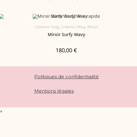
Vue rapide
Collection Surfy
,
Collection Wavy
,
Miroirs
Miroir Surfy Wavy
180,00
€
Politiques de confidentialité
Mentions légales
×