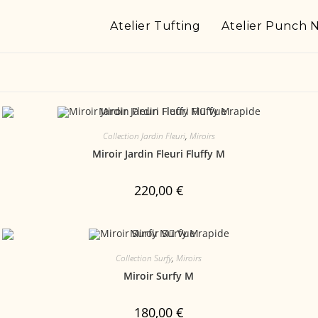
Atelier Tufting
Atelier Punch 
Vue rapide
Collection Jardin Fleuri
,
Miroirs
Miroir Jardin Fleuri Fluffy M
220,00
€
Vue rapide
Collection Surfy
,
Miroirs
Miroir Surfy M
180,00
€